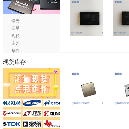
镁光
三星
现代
东芝
08U0B
K9F1G08U0F
K9F1G08U0E
K9F1G
华邦
茂矽
现货库存
尔必达
南亚
5F29C8N
XC5VLX30-1FFG324C
TMS320C6678ACYPA
TMS320C6