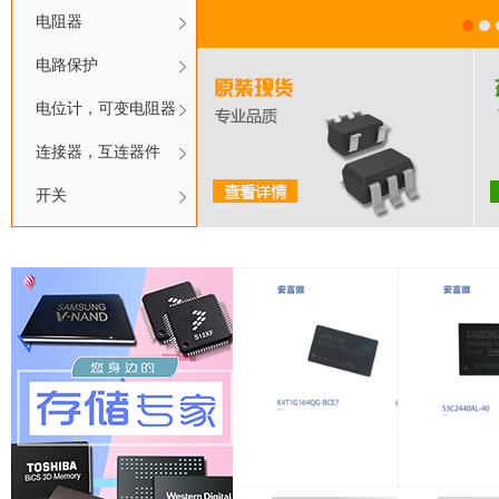
电阻器
电路保护
电位计，可变电阻器
连接器，互连器件
开关
6XH-40
K4T1G164QG-BCE7
K4T1G164QG-BCE7
S3C244