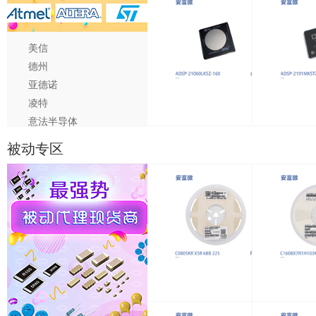
美信
德州
亚德诺
凌特
-1FFG900C
XC7K325T-2FFG900I
ADSP-21060LKSZ-160
意法半导体
赛灵思
被动专区
阿尔特拉
恩智浦
C1608X7R1H105KT000N
RC0603FR-079K1L
C0805KR X5R 6BB 225