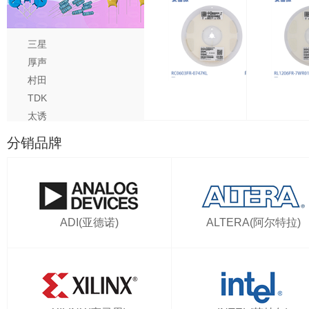
三星
厚声
村田
TDK
1001T5E
1206W4J0512T5E
RC0603FR-0747KL
RL1206F
太诱
基美
分销品牌
国巨
风华
ADI(亚德诺)
ALTERA(阿尔特拉)