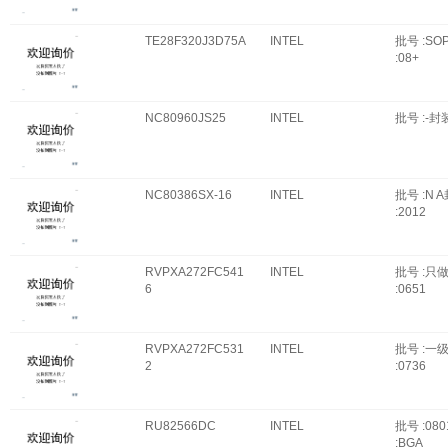
TE28F320J3D75A
INTEL
批号 :SO
:08+
NC80960JS25
INTEL
批号 :-封装
NC80386SX-16
INTEL
批号 :N 
:2012
RVPXA272FC541
INTEL
批号 :只
6
:0651
RVPXA272FC531
INTEL
批号 :一
2
:0736
RU82566DC
INTEL
批号 :08
:BGA