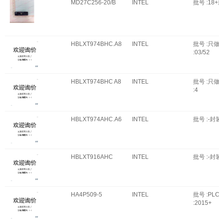
MD27C256-20/B
INTEL
批号 :18+
HBLXT974BHC.A8
INTEL
批号 :只
:03/52
HBLXT974BHC A8
INTEL
批号 :只
:4
HBLXT974AHC.A6
INTEL
批号 :-封装
HBLXT916AHC
INTEL
批号 :-封装
HA4P509-5
INTEL
批号 :PL
:2015+