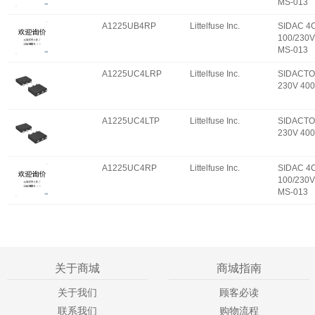
MS-013
A1225UB4RP
Littelfuse Inc.
SIDAC 4
100/230V
MS-013
A1225UC4LRP
Littelfuse Inc.
SIDACTO
230V 40
A1225UC4LTP
Littelfuse Inc.
SIDACTO
230V 40
A1225UC4RP
Littelfuse Inc.
SIDAC 4
100/230V
MS-013
关于商城
商城指南
关于我们
顾客必读
联系我们
购物流程