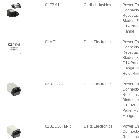
01EBM1
Curtis Industries
Power En
Connecto
Receptac
Blades I
C14 Pane
Flange
01ME1
Delta Electronics
Power En
Connecto
Receptac
Blades I
C14 Pane
Flange; 
Hole, Rig
02BEEG3F
Delta Electronics
Power En
Connecto
Receptac
Blades -
IEC 320-
Panel Mo
Flange
02BEEG3FM-R
Delta Electronics
Power En
Connecto
Receptac