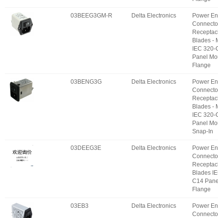
03BEEG3GM-R
Delta Electronics
Power En
Connecto
Receptac
Blades -
IEC 320-
Panel Mo
Flange
03BENG3G
Delta Electronics
Power En
Connecto
Receptac
Blades -
IEC 320-
Panel Mo
Snap-In
03DEEG3E
Delta Electronics
Power En
Connecto
Receptac
Blades I
C14 Pane
Flange
03EB3
Delta Electronics
Power En
Connecto